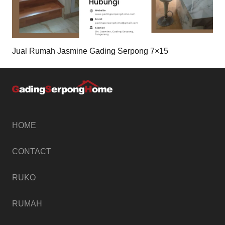
Jual Rumah Jasmine Gading Serpong 7×15
HOME
CONTACT
RUKO
RUMAH